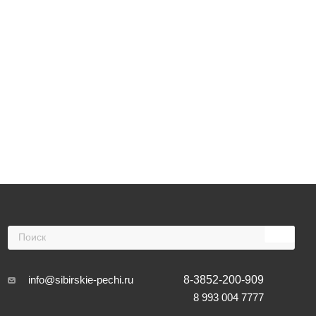
info@sibirskie-pechi.ru
8-3852-200-909
8 993 004 7777