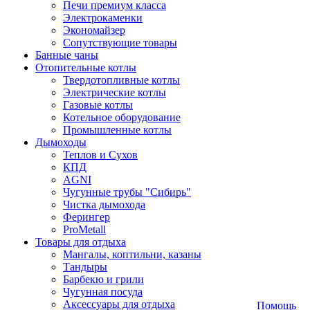
Печи премиум класса
Электрокаменки
Экономайзер
Сопутствующие товары
Банные чаны
Отопительные котлы
Твердотопливные котлы
Электрические котлы
Газовые котлы
Котельное оборудование
Промышленные котлы
Дымоходы
Теплов и Сухов
КПД
AGNI
Чугунные трубы "Сибирь"
Чистка дымохода
Ферингер
ProMetall
Товары для отдыха
Мангалы, коптильни, казаны
Тандыры
Барбекю и грили
Чугунная посуда
Аксессуары для отдыха
Помощь