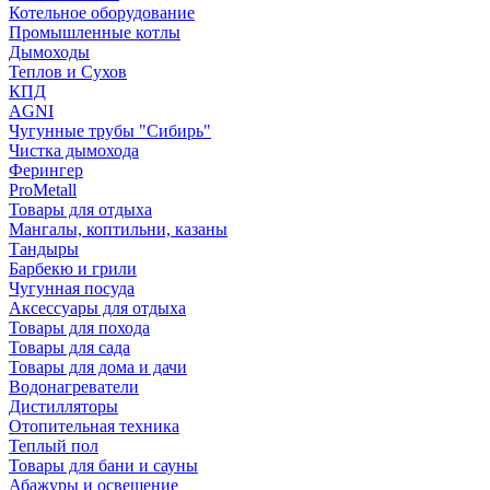
Котельное оборудование
Промышленные котлы
Дымоходы
Теплов и Сухов
КПД
AGNI
Чугунные трубы "Сибирь"
Чистка дымохода
Ферингер
ProMetall
Товары для отдыха
Мангалы, коптильни, казаны
Тандыры
Барбекю и грили
Чугунная посуда
Аксессуары для отдыха
Товары для похода
Товары для сада
Товары для дома и дачи
Водонагреватели
Дистилляторы
Отопительная техника
Теплый пол
Товары для бани и сауны
Абажуры и освещение