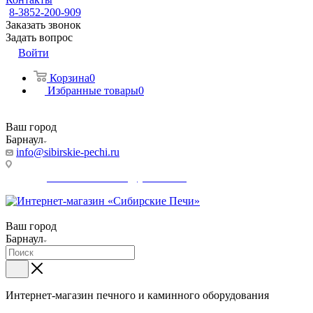
8-3852-200-909
Заказать звонок
Задать вопрос
Войти
Корзина
0
Избранные товары
0
Ваш город
Барнаул
info@sibirskie-pechi.ru
Адрес магазина: Барнаул, ул. Советской армии, 95а
E-mail:
gefest-barnaul95A@yandex.ru
Ваш город
Барнаул
Интернет-магазин печного и каминного оборудования