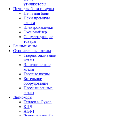
утилизаторы
Печи для бани и сауны
Печи для бани
Печи премиум
класса
Электрокаменки
Экономайзер
Сопутствующие
товары
Банные чаны
Отопительные котлы
Твердотопливные
котлы
Электрические
котлы
Газовые котлы
Котельное
оборудование
Промышленные
котлы
Дымоходы
Теплов и Сухов
КПД
AGNI
Чугунные трубы