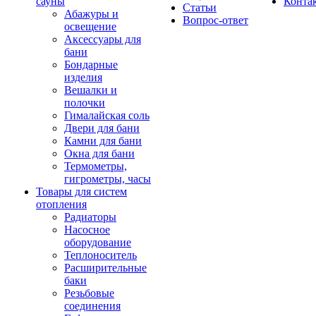
сауны
Конта
Статьи
Абажуры и
Вопрос-ответ
освещение
Аксессуары для
бани
Бондарные
изделия
Вешалки и
полочки
Гималайская соль
Двери для бани
Камни для бани
Окна для бани
Термометры,
гигрометры, часы
Товары для систем
отопления
Радиаторы
Насосное
оборудование
Теплоноситель
Расширительные
баки
Резьбовые
соединения