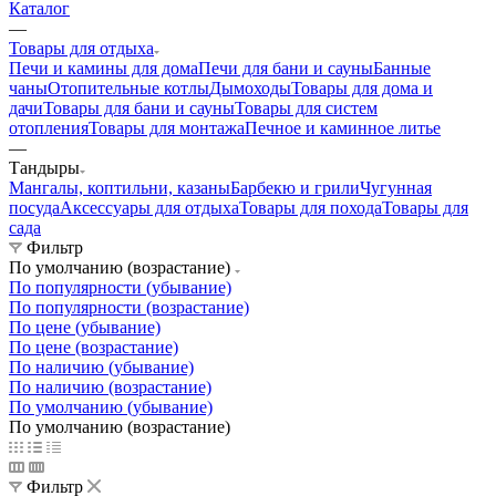
Каталог
—
Товары для отдыха
Печи и камины для дома
Печи для бани и сауны
Банные
чаны
Отопительные котлы
Дымоходы
Товары для дома и
дачи
Товары для бани и сауны
Товары для систем
отопления
Товары для монтажа
Печное и каминное литье
—
Тандыры
Мангалы, коптильни, казаны
Барбекю и грили
Чугунная
посуда
Аксессуары для отдыха
Товары для похода
Товары для
сада
Фильтр
По умолчанию (возрастание)
По популярности (убывание)
По популярности (возрастание)
По цене (убывание)
По цене (возрастание)
По наличию (убывание)
По наличию (возрастание)
По умолчанию (убывание)
По умолчанию (возрастание)
Фильтр