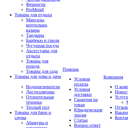
Ферингер
ProMetall
Товары для отдыха
Мангалы,
коптильни,
казаны
Тандыры
Барбекю и грили
Чугунная посуда
Аксессуары для
отдыха
Товары для
похода
Помощь
Товары для сада
Товары для дома и дачи
Компания
Условия
оплаты
Водонагреватели
О ком
Условия
Дистилляторы
Новос
доставки
Отопительная
Услуг
Гарантия на
техника
товар
Теплый пол
Отзыв
Юридическим
Товары для бани и
Вакан
лицам
сауны
Конта
Статьи
Абажуры и
Вопрос-ответ
освещение