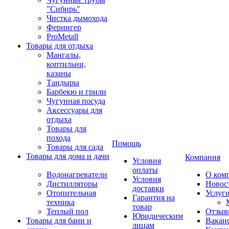
"Сибирь"
Чистка дымохода
Ферингер
ProMetall
Товары для отдыха
Мангалы,
коптильни,
казаны
Тандыры
Барбекю и грили
Чугунная посуда
Аксессуары для
отдыха
Товары для
похода
Помощь
Товары для сада
Товары для дома и дачи
Компания
Условия
оплаты
Водонагреватели
О ком
Условия
Дистилляторы
Новос
доставки
Отопительная
Услуг
Гарантия на
техника
товар
Теплый пол
Отзыв
Юридическим
Товары для бани и
Вакан
лицам