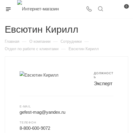
0
Евсютин Кирилл
—
—
—
Главная
О компании
Сотрудники
—
Отдел по работе с клиентами
Евсютин Кирилл
ДОЛЖНОСТ
Ь
Эксперт
E-MAIL
gefest-mag@yandex.ru
ТЕЛЕФОН
8-800-600-9072